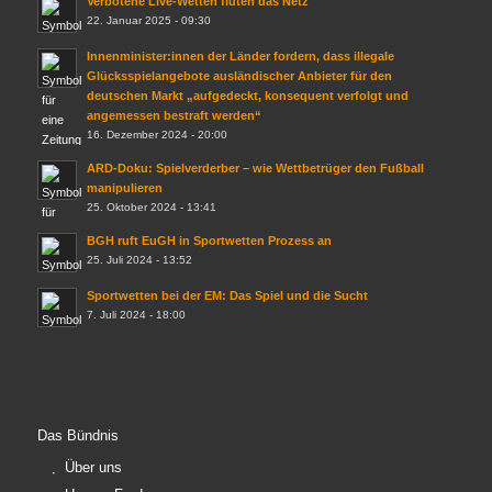
Verbotene Live-Wetten fluten das Netz
22. Januar 2025 - 09:30
Innenminister:innen der Länder fordern, dass illegale
Glücksspielangebote ausländischer Anbieter für den
deutschen Markt „aufgedeckt, konsequent verfolgt und
angemessen bestraft werden“
16. Dezember 2024 - 20:00
ARD-Doku: Spielverderber – wie Wettbetrüger den Fußball
manipulieren
25. Oktober 2024 - 13:41
BGH ruft EuGH in Sportwetten Prozess an
25. Juli 2024 - 13:52
Sportwetten bei der EM: Das Spiel und die Sucht
7. Juli 2024 - 18:00
Das Bündnis
Über uns