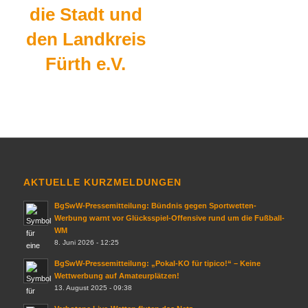
die Stadt und
den Landkreis
Fürth e.V.
AKTUELLE KURZMELDUNGEN
BgSwW-Pressemitteilung: Bündnis gegen Sportwetten-
Werbung warnt vor Glücksspiel-Offensive rund um die Fußball-
WM
8. Juni 2026 - 12:25
BgSwW-Pressemitteilung: „Pokal-KO für tipico!“ – Keine
Wettwerbung auf Amateurplätzen!
13. August 2025 - 09:38