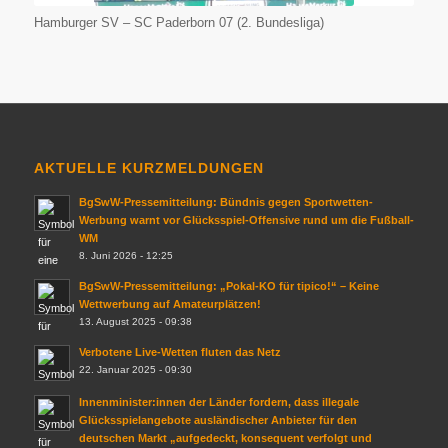
Hamburger SV – SC Paderborn 07 (2. Bundesliga)
AKTUELLE KURZMELDUNGEN
BgSwW-Pressemitteilung: Bündnis gegen Sportwetten-
Werbung warnt vor Glücksspiel-Offensive rund um die Fußball-
WM
8. Juni 2026 - 12:25
BgSwW-Pressemitteilung: „Pokal-KO für tipico!“ – Keine
Wettwerbung auf Amateurplätzen!
13. August 2025 - 09:38
Verbotene Live-Wetten fluten das Netz
22. Januar 2025 - 09:30
Innenminister:innen der Länder fordern, dass illegale
Glücksspielangebote ausländischer Anbieter für den
deutschen Markt „aufgedeckt, konsequent verfolgt und