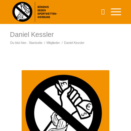
Daniel Kessler
Du bist hier:
Startseite
/
Mitglieder
/
Daniel Kessler