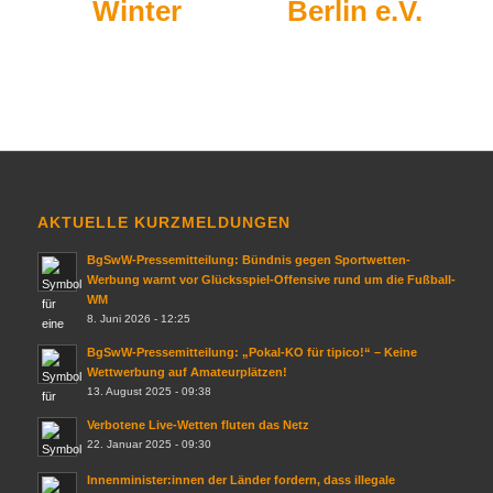
Winter
Berlin e.V.
AKTUELLE KURZMELDUNGEN
BgSwW-Pressemitteilung: Bündnis gegen Sportwetten-
Werbung warnt vor Glücksspiel-Offensive rund um die Fußball-
WM
8. Juni 2026 - 12:25
BgSwW-Pressemitteilung: „Pokal-KO für tipico!“ – Keine
Wettwerbung auf Amateurplätzen!
13. August 2025 - 09:38
Verbotene Live-Wetten fluten das Netz
22. Januar 2025 - 09:30
Innenminister:innen der Länder fordern, dass illegale