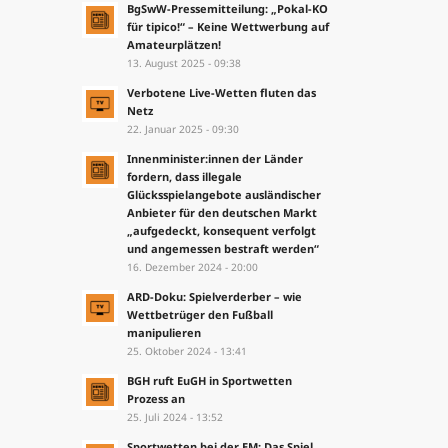
BgSwW-Pressemitteilung: „Pokal-KO
für tipico!“ – Keine Wettwerbung auf
Amateurplätzen!
13. August 2025 - 09:38
Verbotene Live-Wetten fluten das
Netz
22. Januar 2025 - 09:30
Innenminister:innen der Länder
fordern, dass illegale
Glücksspielangebote ausländischer
Anbieter für den deutschen Markt
„aufgedeckt, konsequent verfolgt
und angemessen bestraft werden“
16. Dezember 2024 - 20:00
ARD-Doku: Spielverderber – wie
Wettbetrüger den Fußball
manipulieren
25. Oktober 2024 - 13:41
BGH ruft EuGH in Sportwetten
Prozess an
25. Juli 2024 - 13:52
Sportwetten bei der EM: Das Spiel